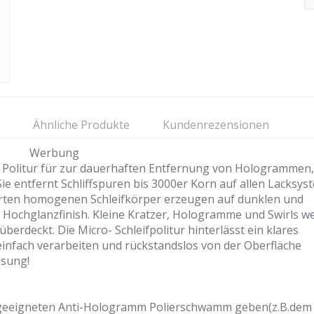
Ähnliche Produkte
Kundenrezensionen
Werbung
m Politur für zur dauerhaften Entfernung von Hologrammen,
 Sie entfernt Schliffspuren bis 3000er Korn auf allen Lacksy
sierten homogenen Schleifkörper erzeugen auf dunklen und
s Hochglanzfinish. Kleine Kratzer, Hologramme und Swirls w
überdeckt. Die Micro- Schleifpolitur hinterlässt ein klares
h einfach verarbeiten und rückstandslos von der Oberfläche
ssung!
n geeigneten Anti-Hologramm Polierschwamm geben(z.B.dem