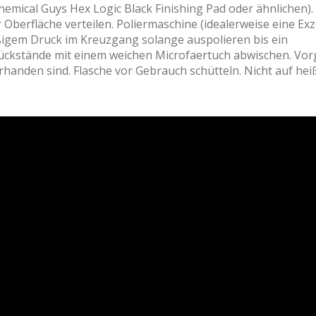
ical Guys Hex Logic Black Finishing Pad oder ähnlichen).
 Oberfläche verteilen. Poliermaschine (idealerweise eine Ex
ßigem Druck im Kreuzgang solange auspolieren bis ein
Rückstände mit einem weichen Microfaertuch abwischen. Vo
orhanden sind. Flasche vor Gebrauch schütteln. Nicht auf he