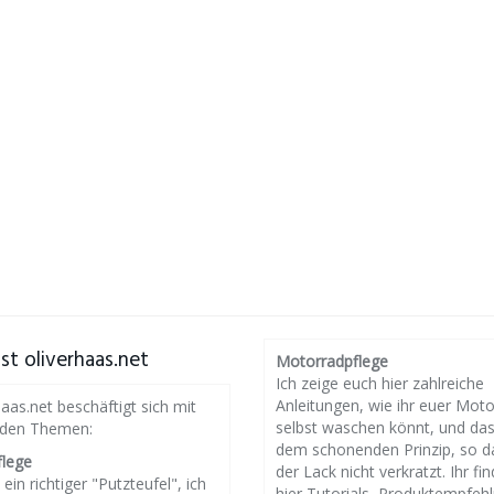
st oliverhaas.net
Motorradpflege
Ich zeige euch hier zahlreiche
Anleitungen, wie ihr euer Mot
haas.net beschäftigt sich mit
selbst waschen könnt, und da
nden Themen:
dem schonenden Prinzip, so d
flege
der Lack nicht verkratzt. Ihr fin
 ein richtiger "Putzteufel", ich
hier Tutorials, Produktempfeh