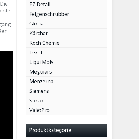
 Die
EZ Detail
zenter
Felgenschrubber
Gloria
rgang
ißen
Kärcher
Koch Chemie
Lexol
Liqui Moly
Meguiars
Menzerna
Siemens
Sonax
ValetPro
Produktkategorie