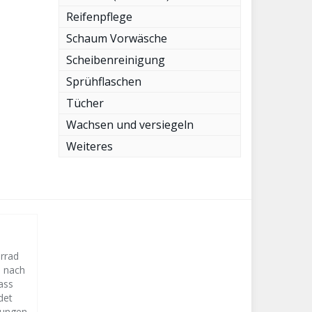
Reifenpflege
Schaum Vorwäsche
Scheibenreinigung
Sprühflaschen
Tücher
Wachsen und versiegeln
Weiteres
orrad
s nach
ass
det
lungen