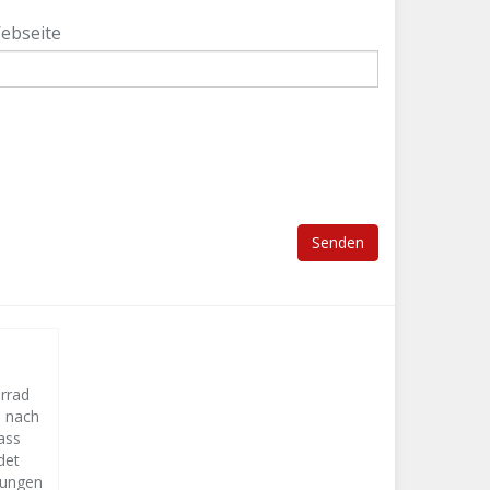
ebseite
orrad
s nach
ass
det
lungen