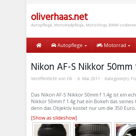
Skip
to
oliverhaas.net
main
content
Autopflege, Motorradpflege, MotoVlogs, BMW codieren
Autopflege
Motorrad
Nikon AF-S Nikkor 50mm f
Veröffentlicht von
Oli
6. Mai 2011
Kategorie(n):
Fo
Das Nikon AF-S Nikkor 50mm f 1.4g ist ein ec
Nikkor 50mm f 1.4g hat ein Bokeh das seines Gl
denn das Objektiv kostet nur um die 350 Euro.
[Show as slideshow]