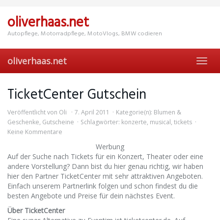
Skip
to
oliverhaas.net
main
content
Autopflege, Motorradpflege, MotoVlogs, BMW codieren
oliverhaas.net
Toggl
navig
TicketCenter Gutschein
Veröffentlicht von
Oli
7. April 2011
Kategorie(n):
Blumen &
Geschenke
,
Gutscheine
Schlagwörter:
konzerte
,
musical
,
tickets
Keine Kommentare
Werbung
Auf der Suche nach Tickets für ein Konzert, Theater oder eine
andere Vorstellung? Dann bist du hier genau richtig, wir haben
hier den Partner TicketCenter mit sehr attraktiven Angeboten.
Einfach unserem Partnerlink folgen und schon findest du die
besten Angebote und Preise für dein nächstes Event.
Über TicketCenter