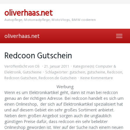
Skip
to
oliverhaas.net
main
content
Autopflege, Motorradpflege, MotoVlogs, BMW codieren
oliverhaas.net
Toggl
navig
Redcoon Gutschein
Veröffentlicht von
Oli
21. Januar 2011
Kategorie(n):
Computer &
Elektronik
,
Gutscheine
Schlagwörter:
gutschein
,
gutscheine
,
Redcoon
,
Redcoon Gutschein
,
Redcoon.de Gutschein
Keine Kommentare
Werbung
Wenn es um Elektronikartikel geht, dann ist man bei redccon
genau an der richtigen Adresse. Bei redcoon handelt es sich um
einen Onlineshop, der sich auf Elektronikartikel spezialisiert hat
und auf diesem Gebiet ein sehr großes Sortiment anbietet.
Neben dem großen Angebot sorgen auch die unglaublich
günstigen Preise dafür, dass redcoon ein sehr beliebter
Onlineshop geworden ist. Wer auf der Suche nach einem neuen