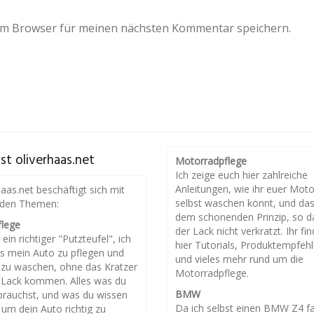
em Browser für meinen nächsten Kommentar speichern.
st oliverhaas.net
Motorradpflege
Ich zeige euch hier zahlreiche
Anleitungen, wie ihr euer Mot
haas.net beschäftigt sich mit
selbst waschen könnt, und da
nden Themen:
dem schonenden Prinzip, so d
flege
der Lack nicht verkratzt. Ihr fin
 ein richtiger "Putzteufel", ich
hier Tutorials, Produktempfeh
es mein Auto zu pflegen und
und vieles mehr rund um die
g zu waschen, ohne das Kratzer
Motorradpflege.
 Lack kommen. Alles was du
BMW
brauchst, und was du wissen
Da ich selbst einen BMW Z4 f
um dein Auto richtig zu