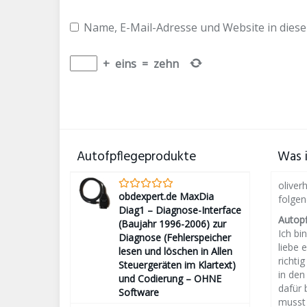
Name, E-Mail-Adresse und Website in dies
+
eins
=
zehn
Autofpflegeprodukte
Was i
oliver
obdexpert.de MaxDia
folge
Diag1 – Diagnose-Interface
Autop
(Baujahr 1996-2006) zur
Ich bin
Diagnose (Fehlerspeicher
liebe 
lesen und löschen in Allen
richti
Steuergeräten im Klartext)
in den
und Codierung – OHNE
dafür 
Software
musst 