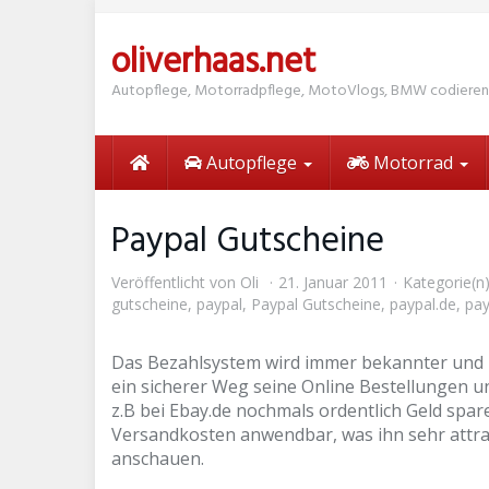
Skip
to
oliverhaas.net
main
content
Autopflege, Motorradpflege, MotoVlogs, BMW codieren
Autopflege
Motorrad
Paypal Gutscheine
Veröffentlicht von
Oli
21. Januar 2011
Kategorie(n
gutscheine
,
paypal
,
Paypal Gutscheine
,
paypal.de
,
pay
Das Bezahlsystem wird immer bekannter und be
ein sicherer Weg seine Online Bestellungen u
z.B bei Ebay.de nochmals ordentlich Geld spar
Versandkosten anwendbar, was ihn sehr attrakti
anschauen.