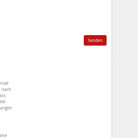
orrad
s nach
ass
det
lungen
ahre