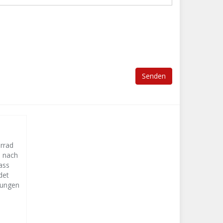
orrad
s nach
ass
det
lungen