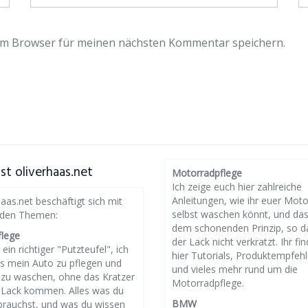
em Browser für meinen nächsten Kommentar speichern.
st oliverhaas.net
Motorradpflege
Ich zeige euch hier zahlreiche
Anleitungen, wie ihr euer Mot
haas.net beschäftigt sich mit
selbst waschen könnt, und da
nden Themen:
dem schonenden Prinzip, so d
flege
der Lack nicht verkratzt. Ihr fin
 ein richtiger "Putzteufel", ich
hier Tutorials, Produktempfeh
es mein Auto zu pflegen und
und vieles mehr rund um die
g zu waschen, ohne das Kratzer
Motorradpflege.
 Lack kommen. Alles was du
BMW
brauchst, und was du wissen