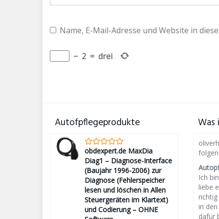
Name, E-Mail-Adresse und Website in dies
−
2
=
drei
Autofpflegeprodukte
Was i
oliver
obdexpert.de MaxDia
folge
Diag1 – Diagnose-Interface
Autop
(Baujahr 1996-2006) zur
Ich bin
Diagnose (Fehlerspeicher
liebe 
lesen und löschen in Allen
richti
Steuergeräten im Klartext)
in den
und Codierung – OHNE
dafür 