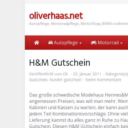
Skip
to
oliverhaas.net
main
content
Autopflege, Motorradpflege, MotoVlogs, BMW codieren
Autopflege
Motorrad
H&M Gutschein
Veröffentlicht von
Oli
23. Januar 2011
Kategorie(n
Gutschein
,
hundm gutschein
Keine Kommentare
Das große schwedische Modehaus Hennes&Maur
angemessen Preisen, was will man mehr. Wem e
Kabinen und Kassen zu warten, der kann auch
jedem Teil Kombinationsvorschläge. Ohne viel 
Lieferung kannst du alles ganz in Ruhe zu H
Gutschein. Diesen H&M GUtschein einfach beim