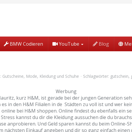
BMW Codieren
YouTube
Blog
Me
):
Gutscheine
,
Mode, Kleidung und Schuhe
Schlagwörter:
gutschein
,
Werbung
itz, kurz H&M, ist gerade bei der jungen Generation sehr
s in den H&M Filialen in de Städten zu voll ist und wer ke
 online bei H&M shoppen. Online findest du ebenfalls ein 
Stress kannst du dir die Kleidung aussuchen die du brauchst
ause anprobieren. Und Geld sparen kannst du beim Online-S
 nächsten Einkauf angeben und dir so ganz einfach einen ne