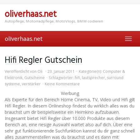
Skip
to
oliverhaas.net
main
content
Autopflege, Motorradpflege, MotoVlogs, BMW codieren
oliverhaas.net
Toggl
navig
Hifi Regler Gutschein
Veröffentlicht von
Oli
23. Januar 2011
Kategorie(n):
Computer &
Elektronik
,
Gutscheine
Schlagwörter:
hifi
,
lautsprecher
,
surround
systeme
,
verstärker
Keine Kommentare
Werbung
Als Experte für den Bereich Home Cinema, TV, Video und Hifi gilt
Hifi Regler. In diesem Onlineshop findest du wirklich alles was du
brauchst um dir beispielsweise ein Heimkino aufzubauen.
Insgesamt bietet Hifi Regler über 10.000 Produkte aus diesem
Bereich an, eine riesige Auswahl wartet also auf dich. Über eine
sehr gut funktionierende Suchfunktion kannst du dir ganz schnell
alles zusammenstellen was du brauchst und es dann mit