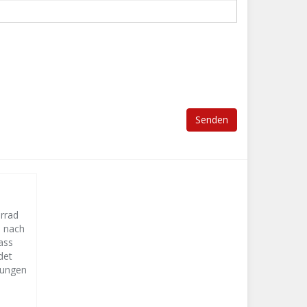
orrad
s nach
ass
det
lungen