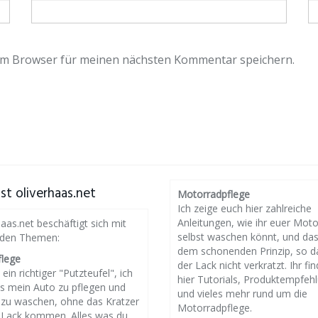
em Browser für meinen nächsten Kommentar speichern.
st oliverhaas.net
Motorradpflege
Ich zeige euch hier zahlreiche
Anleitungen, wie ihr euer Mot
haas.net beschäftigt sich mit
selbst waschen könnt, und da
nden Themen:
dem schonenden Prinzip, so d
flege
der Lack nicht verkratzt. Ihr fin
 ein richtiger "Putzteufel", ich
hier Tutorials, Produktempfeh
es mein Auto zu pflegen und
und vieles mehr rund um die
g zu waschen, ohne das Kratzer
Motorradpflege.
 Lack kommen. Alles was du