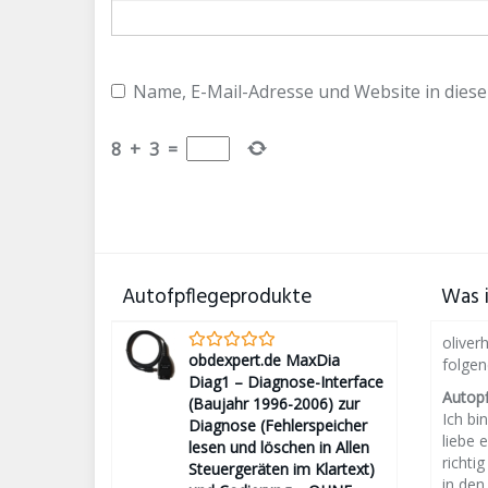
Name, E-Mail-Adresse und Website in dies
8
+
3
=
Autofpflegeprodukte
Was i
oliver
obdexpert.de MaxDia
folge
Diag1 – Diagnose-Interface
Autop
(Baujahr 1996-2006) zur
Ich bin
Diagnose (Fehlerspeicher
liebe 
lesen und löschen in Allen
richti
Steuergeräten im Klartext)
in den