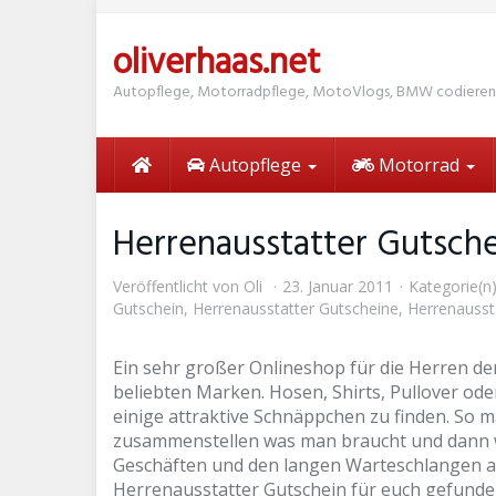
Skip
to
oliverhaas.net
main
content
Autopflege, Motorradpflege, MotoVlogs, BMW codieren
Autopflege
Motorrad
Herrenausstatter Gutsch
Veröffentlicht von
Oli
23. Januar 2011
Kategorie(n
Gutschein
,
Herrenausstatter Gutscheine
,
Herrenausst
Ein sehr großer Onlineshop für die Herren de
beliebten Marken. Hosen, Shirts, Pullover oder
einige attraktive Schnäppchen zu finden. So m
zusammenstellen was man braucht und dann wa
Geschäften und den langen Warteschlangen an 
Herrenausstatter Gutschein für euch gefunden