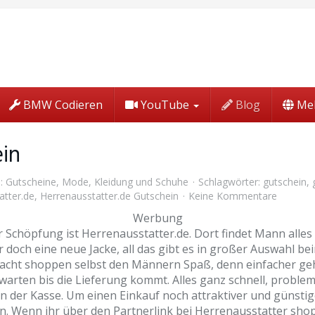
BMW Codieren
YouTube
Blog
Me
ein
):
Gutscheine
,
Mode, Kleidung und Schuhe
Schlagwörter:
gutschein
,
atter.de
,
Herrenausstatter.de Gutschein
Keine Kommentare
Werbung
r Schöpfung ist Herrenausstatter.de. Dort findet Mann alle
 doch eine neue Jacke, all das gibt es in großer Auswahl be
acht shoppen selbst den Männern Spaß, denn einfacher geht 
rten bis die Lieferung kommt. Alles ganz schnell, problem
der Kasse. Um einen Einkauf noch attraktiver und günstige
. Wenn ihr über den Partnerlink bei Herrenausstatter shopp