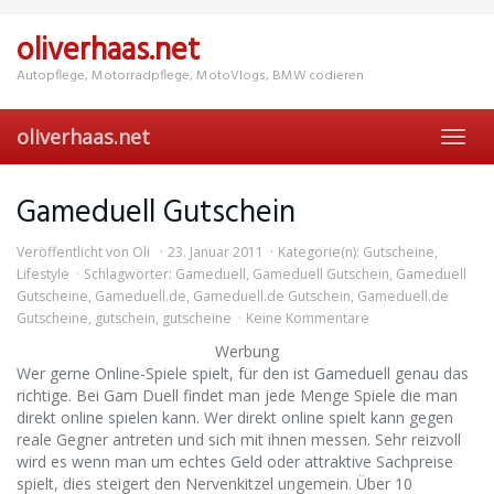
Skip
to
oliverhaas.net
main
content
Autopflege, Motorradpflege, MotoVlogs, BMW codieren
oliverhaas.net
Toggl
navig
Gameduell Gutschein
Veröffentlicht von
Oli
23. Januar 2011
Kategorie(n):
Gutscheine
,
Lifestyle
Schlagwörter:
Gameduell
,
Gameduell Gutschein
,
Gameduell
Gutscheine
,
Gameduell.de
,
Gameduell.de Gutschein
,
Gameduell.de
Gutscheine
,
gutschein
,
gutscheine
Keine Kommentare
Werbung
Wer gerne Online-Spiele spielt, für den ist Gameduell genau das
richtige. Bei Gam Duell findet man jede Menge Spiele die man
direkt online spielen kann. Wer direkt online spielt kann gegen
reale Gegner antreten und sich mit ihnen messen. Sehr reizvoll
wird es wenn man um echtes Geld oder attraktive Sachpreise
spielt, dies steigert den Nervenkitzel ungemein. Über 10