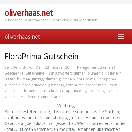
Skip
to
oliverhaas.net
main
content
Autopflege, Motorradpflege, MotoVlogs, BMW codieren
oliverhaas.net
Toggl
navig
FloraPrima Gutschein
Veröffentlicht von
Oli
28. Februar 2011
Kategorie(n):
Blumen &
Geschenke
,
Gutscheine
Schlagwörter:
blumen
,
blumen billig liefern
lassen
,
blumen günstig
,
blumen gutschein
,
flora prima
,
flora prima
gutschein
,
flora prima.de gutschein
,
floraprima
,
floraprima blumen
gutschein
,
FloraPrima Gutschein
,
floraprima.de gutschein
,
gutschein
,
gutscheine
Keine Kommentare
Werbung
Blumen bestellen online, das ist eine sehr praktische Sachen,
nicht nur wenn man den Jahrestag mit der Freundin oder den
Geburtstag der Mutter vergessen hat. Wenn man einen schönen
Strauß Blumen verschenken möchte, jemanden überraschen