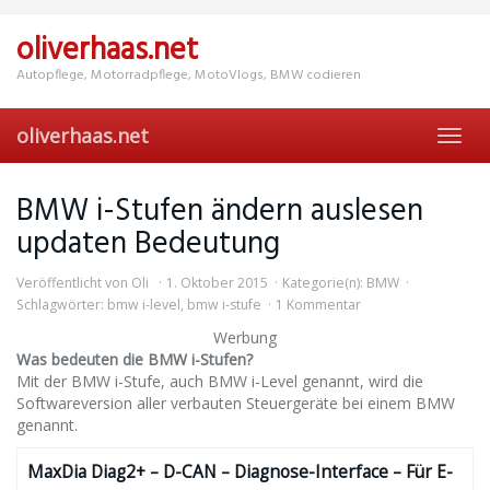
Skip
to
oliverhaas.net
main
content
Autopflege, Motorradpflege, MotoVlogs, BMW codieren
oliverhaas.net
Toggl
navig
BMW i-Stufen ändern auslesen
updaten Bedeutung
Veröffentlicht von
Oli
1. Oktober 2015
Kategorie(n):
BMW
Schlagwörter:
bmw i-level
,
bmw i-stufe
1 Kommentar
Werbung
Was bedeuten die BMW i-Stufen?
Mit der BMW i-Stufe, auch BMW i-Level genannt, wird die
Softwareversion aller verbauten Steuergeräte bei einem BMW
genannt.
MaxDia Diag2+ – D-CAN – Diagnose-Interface – Für E-