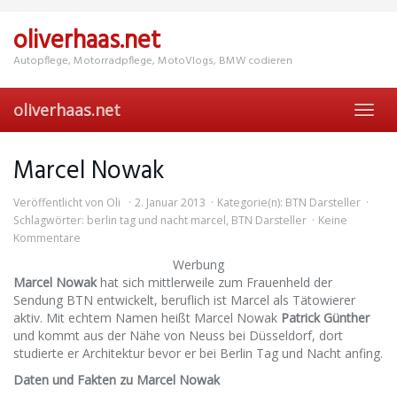
Skip
to
oliverhaas.net
main
content
Autopflege, Motorradpflege, MotoVlogs, BMW codieren
oliverhaas.net
Toggl
navig
Marcel Nowak
Veröffentlicht von
Oli
2. Januar 2013
Kategorie(n):
BTN Darsteller
Schlagwörter:
berlin tag und nacht marcel
,
BTN Darsteller
Keine
Kommentare
Werbung
Marcel Nowak
hat sich mittlerweile zum Frauenheld der
Sendung BTN entwickelt, beruflich ist Marcel als Tätowierer
aktiv. Mit echtem Namen heißt Marcel Nowak
Patrick Günther
und kommt aus der Nähe von Neuss bei Düsseldorf, dort
studierte er Architektur bevor er bei Berlin Tag und Nacht anfing.
Daten und Fakten zu Marcel Nowak