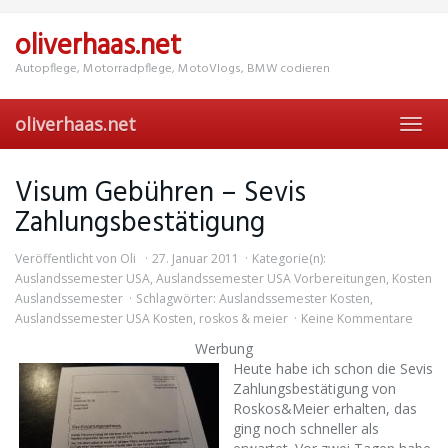
Skip
to
oliverhaas.net
main
content
Autopflege, Motorradpflege, MotoVlogs, BMW codieren
oliverhaas.net
Toggl
navig
Visum Gebühren – Sevis
Zahlungsbestätigung
Veröffentlicht von
Oli
27. Januar 2011
Kategorie(n):
Auslandssemester USA
,
Auslandssemester USA Vorbereitungen
,
Kosten
Auslandssemester
Schlagwörter:
Auslandssemester Kosten
,
Auslandssemester USA Kosten
,
roskos & meier
Keine Kommentare
Werbung
Heute habe ich schon die Sevis
Zahlungsbestätigung von
Roskos&Meier erhalten, das
ging noch schneller als