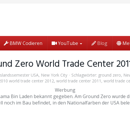
BMW Codieren
YouTube
Blog
Me
und Zero World Trade Center 201
slandssemester USA
,
New York City
Schlagwörter:
ground zero
,
New
2010 world trade center 2012
,
world trade center 2011
,
world trade c
Werbung
ama Bin Laden bekannt gegeben. Am Ground Zero wurde die
ll noch im Bau befindet, in den Nationalfarben der USA bele