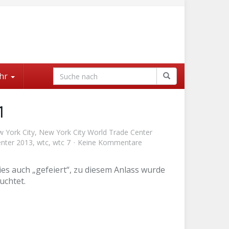
hr
1
 York City
,
New York City World Trade Center
enter 2013
,
wtc
,
wtc 7
Keine Kommentare
s auch „gefeiert“, zu diesem Anlass wurde
uchtet.