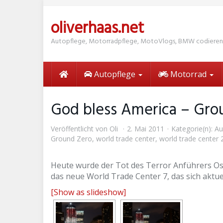
Skip
to
oliverhaas.net
main
content
Autopflege, Motorradpflege, MotoVlogs, BMW codieren
Autopflege
Motorrad
God bless America – Gro
Veröffentlicht von
Oli
2. Mai 2011
Kategorie(n):
Au
Ground Zero
,
world trade center
,
world trade center 
Heute wurde der Tot des Terror Anführers Os
das neue World Trade Center 7, das sich aktue
[Show as slideshow]