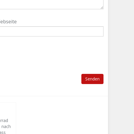
ebseite
orrad
s nach
ass