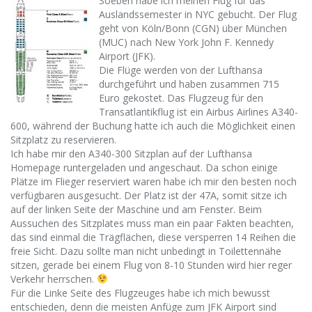
Soeben habe ich meinen Flug für das
Auslandssemester in NYC gebucht. Der Flug
geht von Köln/Bonn (CGN) über München
(MUC) nach New York John F. Kennedy
Airport (JFK).
Die Flüge werden von der Lufthansa
durchgeführt und haben zusammen 715
Euro gekostet. Das Flugzeug für den
Transatlantikflug ist ein Airbus Airlines A340-
600, während der Buchung hatte ich auch die Möglichkeit einen
Sitzplatz zu reservieren.
Ich habe mir den A340-300 Sitzplan auf der Lufthansa
Homepage runtergeladen und angeschaut. Da schon einige
Plätze im Flieger reserviert waren habe ich mir den besten noch
verfügbaren ausgesucht. Der Platz ist der 47A, somit sitze ich
auf der linken Seite der Maschine und am Fenster. Beim
Aussuchen des Sitzplates muss man ein paar Fakten beachten,
das sind einmal die Trägflächen, diese versperren 14 Reihen die
freie Sicht. Dazu sollte man nicht unbedingt in Toilettennähe
sitzen, gerade bei einem Flug von 8-10 Stunden wird hier reger
Verkehr herrschen.
Für die Linke Seite des Flugzeuges habe ich mich bewusst
entschieden, denn die meisten Anfüge zum JFK Airport sind