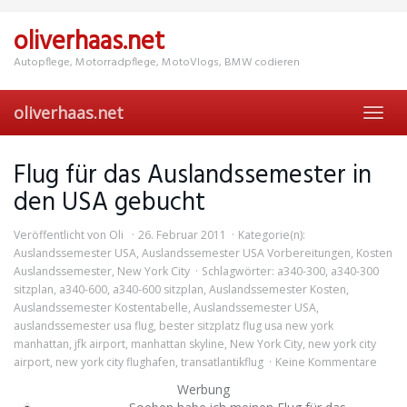
Skip
to
oliverhaas.net
main
content
Autopflege, Motorradpflege, MotoVlogs, BMW codieren
oliverhaas.net
Toggl
navig
Flug für das Auslandssemester in
den USA gebucht
Veröffentlicht von
Oli
26. Februar 2011
Kategorie(n):
Auslandssemester USA
,
Auslandssemester USA Vorbereitungen
,
Kosten
Auslandssemester
,
New York City
Schlagwörter:
a340-300
,
a340-300
sitzplan
,
a340-600
,
a340-600 sitzplan
,
Auslandssemester Kosten
,
Auslandssemester Kostentabelle
,
Auslandssemester USA
,
auslandssemester usa flug
,
bester sitzplatz flug usa new york
manhattan
,
jfk airport
,
manhattan skyline
,
New York City
,
new york city
airport
,
new york city flughafen
,
transatlantikflug
Keine Kommentare
Werbung