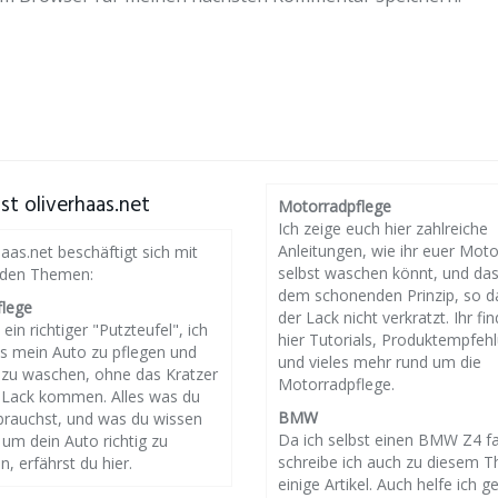
st oliverhaas.net
Motorradpflege
Ich zeige euch hier zahlreiche
Anleitungen, wie ihr euer Mot
haas.net beschäftigt sich mit
selbst waschen könnt, und da
nden Themen:
dem schonenden Prinzip, so d
flege
der Lack nicht verkratzt. Ihr fin
 ein richtiger "Putzteufel", ich
hier Tutorials, Produktempfeh
es mein Auto zu pflegen und
und vieles mehr rund um die
g zu waschen, ohne das Kratzer
Motorradpflege.
 Lack kommen. Alles was du
BMW
brauchst, und was du wissen
Da ich selbst einen BMW Z4 f
um dein Auto richtig zu
schreibe ich auch zu diesem 
n, erfährst du hier.
einige Artikel. Auch helfe ich g