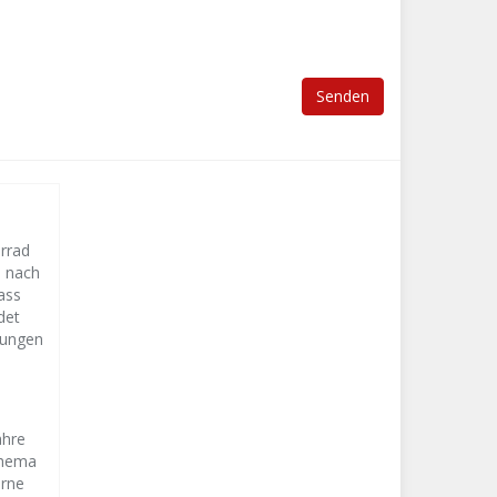
orrad
s nach
ass
det
lungen
ahre
Thema
erne