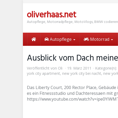
Skip
to
oliverhaas.net
main
content
Autopflege, Motorradpflege, MotoVlogs, BMW codieren
Autopflege
Motorrad
Ausblick vom Dach meine
Veröffentlicht von
Oli
19. März 2011
Kategorie(n):
york city apartment
,
new york city bei nacht
,
new york 
Das Liberty Court, 200 Rector Place, Gebäude 
es ein Fitnessstudio und Dachteressaen mit 
https://www.youtube.com/watch?v=ipe0YIWM