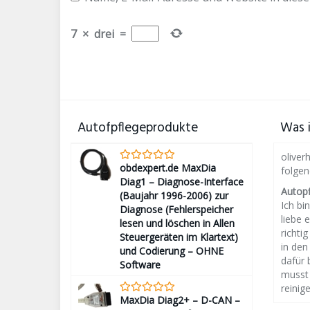
7
×
drei
=
Autofpflegeprodukte
Was i
oliver
obdexpert.de MaxDia
folge
Diag1 – Diagnose-Interface
Autop
(Baujahr 1996-2006) zur
Ich bin
Diagnose (Fehlerspeicher
liebe 
lesen und löschen in Allen
richti
Steuergeräten im Klartext)
in den
und Codierung – OHNE
dafür 
Software
musst 
reinige
MaxDia Diag2+ – D-CAN –