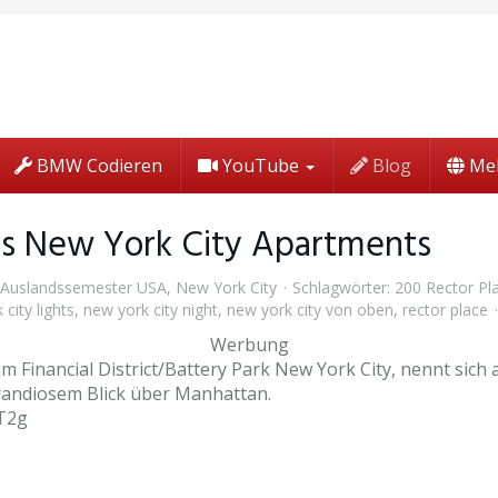
BMW Codieren
YouTube
Blog
Me
s New York City Apartments
Auslandssemester USA
,
New York City
Schlagwörter:
200 Rector Pl
city lights
,
new york city night
,
new york city von oben
,
rector place
Werbung
im Financial District/Battery Park New York City, nennt sich
grandiosem Blick über Manhattan.
T2g