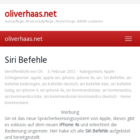
Skip
to
oliverhaas.net
main
content
Autopflege, Motorradpflege, MotoVlogs, BMW codieren
oliverhaas.net
Toggl
navig
Siri Befehle
Veröffentlicht von
Oli
3. Februar 2012
Kategorie(n):
Apple
Schlagwörter:
apple
,
apple siri
,
iphone
,
iphone 4s
,
siri
,
Siri Befehle
,
siri
befehle beibringen
,
siri befehle deutsch
,
siri befehle liste
,
siri befehle
lustig
,
siri iphone 4
,
siri iphone 4s
,
siri kommandoliste
,
siri kommandos
,
siri kommandos liste
,
siri kommandossiri kommandos deutsch
Keine
Kommentare
Werbung
Siri ist das neue Spracherkennungssystem von Apple, dieses gibt
es exklusiv auf dem neuen
iPhone 4s
und erleichtert die
Bedienung ungemein. Hier habe ich alle
Siri Befehle
aufgelistet
und bereitgestellt.