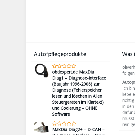
Autofpflegeprodukte
Was i
oliver
obdexpert.de MaxDia
folge
Diag1 – Diagnose-Interface
Autop
(Baujahr 1996-2006) zur
Ich bin
Diagnose (Fehlerspeicher
liebe 
lesen und löschen in Allen
richti
Steuergeräten im Klartext)
in den
und Codierung – OHNE
dafür 
Software
musst 
reinige
MaxDia Diag2+ – D-CAN –