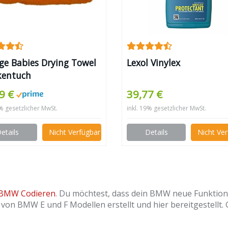
ge Babies Drying Towel
Lexol Vinylex
kentuch
9 €
39,77 €
9% gesetzlicher MwSt.
inkl. 19% gesetzlicher MwSt.
etails
Nicht Verfügbar
Details
Nicht Ve
BMW Codieren
. Du möchtest, dass dein BMW neue Funktione
 von BMW E und F Modellen erstellt und hier bereitgestellt