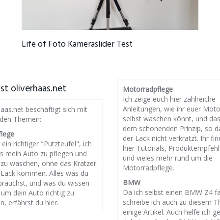
Life of Foto Kameraslider Test
st oliverhaas.net
Motorradpflege
Ich zeige euch hier zahlreiche
Anleitungen, wie ihr euer Mot
haas.net beschäftigt sich mit
selbst waschen könnt, und da
nden Themen:
dem schonenden Prinzip, so d
flege
der Lack nicht verkratzt. Ihr fin
 ein richtiger "Putzteufel", ich
hier Tutorials, Produktempfeh
es mein Auto zu pflegen und
und vieles mehr rund um die
g zu waschen, ohne das Kratzer
Motorradpflege.
 Lack kommen. Alles was du
BMW
brauchst, und was du wissen
Da ich selbst einen BMW Z4 f
um dein Auto richtig zu
schreibe ich auch zu diesem 
n, erfährst du hier.
einige Artikel. Auch helfe ich g