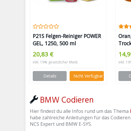
P21S Felgen-Reiniger POWER
Oran
GEL, 1250, 500 ml
Troc
20,83 €
14,9
inkl. 19% gesetzlicher MwSt.
inkl. 1
Details
Nicht Verfügbar
D
BMW Codieren
Hier findest du alle Infos rund um das Thema
habe zahlreiche Anleitungen für das Codieren
NCS Expert und BMW E-SYS.