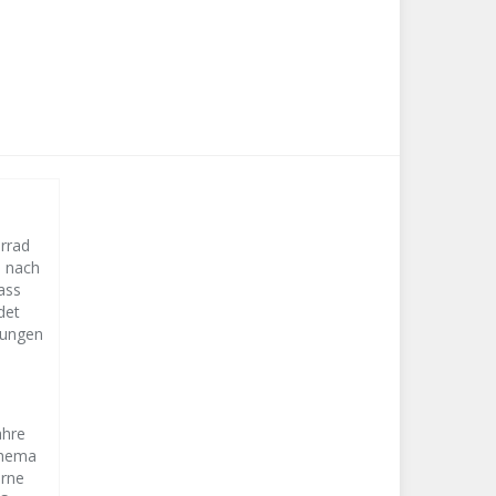
orrad
s nach
ass
det
lungen
ahre
Thema
erne