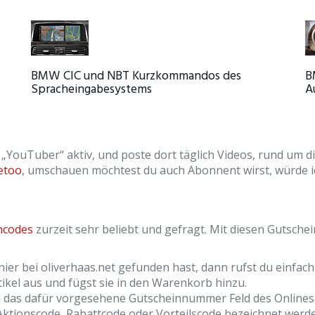
BMW CIC und NBT Kurzkommandos des
B
Spracheingabesystems
A
ls „YouTuber“ aktiv, und poste dort täglich Videos, rund um 
etoo
, umschauen möchtest du auch Abonnent wirst, würde i
ncodes
zurzeit sehr beliebt und gefragt. Mit diesen Gutsche
ier bei oliverhaas.net gefunden hast, dann rufst du einfach
kel aus und fügst sie in den Warenkorb hinzu.
n das dafür vorgesehene Gutscheinnummer Feld des Onlinesh
Aktionscode, Rabattcode oder Vorteilscode bezeichnet werd