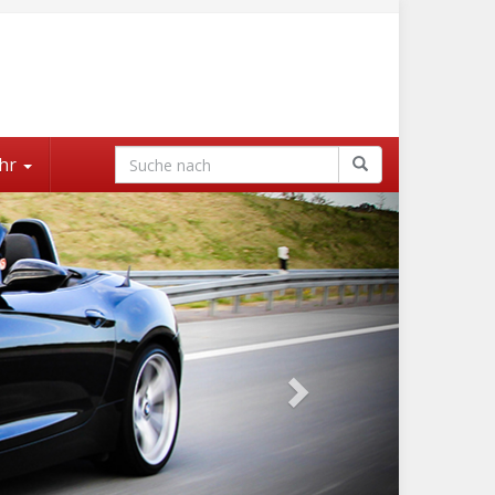
hr
Next